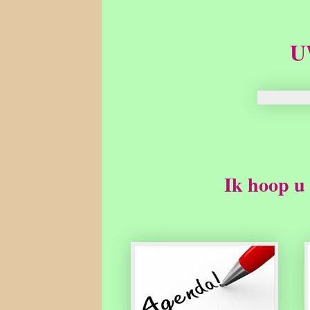
U
Ik hoop u 