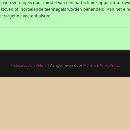
worden nagels door middel van een nattechniek apparatuur gevijld
 kloven of ingroeiende teennagels worden behandeld. Aan het ei
verzorgende voetenbalsum.
Pedicuresalon Wilma
| Aangedreven door
Mantra
&
WordPress.